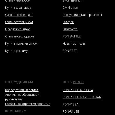
Стать инвестором
Блог "ШАТТЛ"
Купить франшизу
СМИ о нас
Сделать ребрендинг
Экскурсии и
мастер-классы
Стать поставщиком
Галерея
Предложить идею
Отчетность
Стать амбассадором
PON BATTLE
Купить п
ончики оптом
Наши партнеры
Купить рекламу
PON-FEST
СОТРУДНИКАМ
СЕТЬ
PON'S
Корпоративный портал
PON-PUSHKA RUSSIA
Анонимное обращение к
PON-PUSHKA AZERBAIJAN
руководству
Глобальная стратегия развития
PON-PIZZA
КОМПАНИЯМ
PON-PAUSE