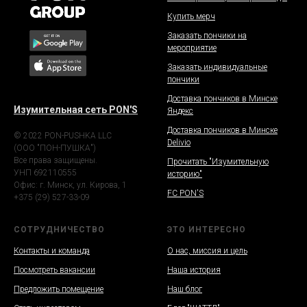
Купить мерч
Заказать пончики на
мероприятие
Заказать индивидуальные
пончики
Доставка пончиков в Минске
Изумительная сеть PON'S
Яндекс
Доставка пончиков в Минске
© 2022 PON-PUSHKA LLC
Delivio
(ООО "ПОН-ПУШКА")
Все права защищены.
Прочитать "Изумительную
УНП 692110555
историю"
Офис: г. Минск, ул. Кирова, 1
FC PON'S
+375 (29) 527-33-09
СОТРУДНИЧЕСТВО
ЭТО ИНТЕРЕСНО
Контакты и команда
О нас, миссия и цель
Посмотреть вакансии
Наша история
Предложить помещение
Наш блог