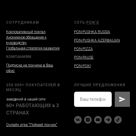
СОТРУДНИКАМ
СЕТЬ
PON'S
Корпоративный портал
PON-PUSHKA RUSSIA
Анонимное обращение к
PON-PUSHKA AZERBAIJAN
руководству
Глобальная стратегия развития
PON-PIZZA
КОМПАНИЯМ
PON-PAUSE
Подписка на пончики в Ваш
PON-POKI
офис
250 000+ ПОКУПАТЕЛЕЙ В
ЛУЧШИЕ ПРЕДЛОЖЕНИЯ
МЕСЯЦ
заведений в нашей сети
60+ РАБОТАЮЩИХ в 3
СТРАНАХ
Онлайн игра "Поймай пончик"