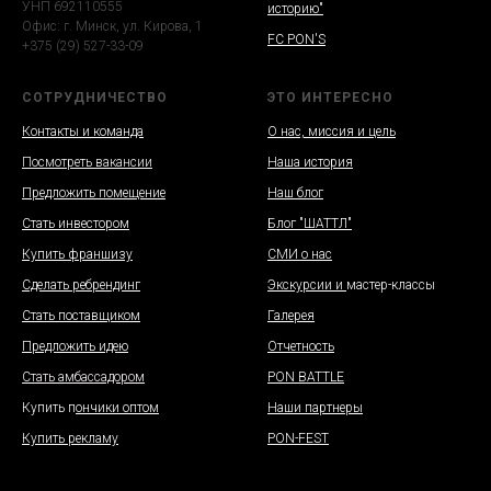
УНП 692110555
историю"
Офис: г. Минск, ул. Кирова, 1
FC PON'S
+375 (29) 527-33-09
СОТРУДНИЧЕСТВО
ЭТО ИНТЕРЕСНО
Контакты и команда
О нас, миссия и цель
Посмотреть вакансии
Наша история
Предложить помещение
Наш блог
Стать инвестором
Блог "ШАТТЛ"
Купить франшизу
СМИ о нас
Сделать ребрендинг
Экскурсии и
мастер-классы
Стать поставщиком
Галерея
Предложить идею
Отчетность
Стать амбассадором
PON BATTLE
Купить п
ончики оптом
Наши партнеры
Купить рекламу
PON-FEST