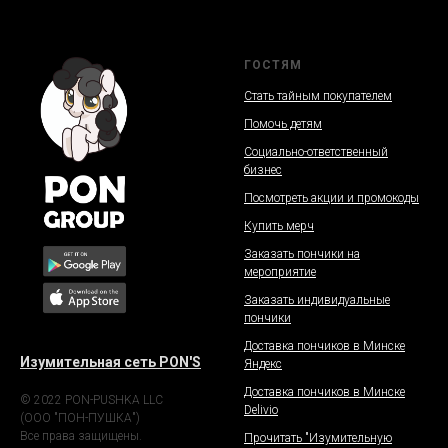
ГОСТЯМ
Стать тайным покупателем
Помочь детям
Социально-ответственный
бизнес
Посмотреть акции и промокоды
Купить мерч
Заказать пончики на
мероприятие
Заказать индивидуальные
пончики
Доставка пончиков в Минске
Изумительная сеть PON'S
Яндекс
Доставка пончиков в Минске
© 2022 PON-PUSHKA LLC
Delivio
(ООО "ПОН-ПУШКА")
Все права защищены.
Прочитать "Изумительную